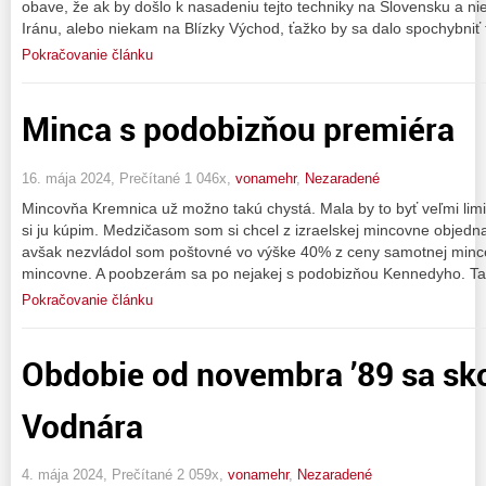
obave, že ak by došlo k nasadeniu tejto techniky na Slovensku a niek
Iránu, alebo niekam na Blízky Východ, ťažko by sa dalo spochybniť 
Pokračovanie článku
Minca s podobizňou premiéra
16. mája 2024, Prečítané 1 046x,
vonamehr
,
Nezaradené
Mincovňa Kremnica už možno takú chystá. Mala by to byť veľmi limit
si ju kúpim. Medzičasom som si chcel z izraelskej mincovne objed
avšak nezvládol som poštovné vo výške 40% z ceny samotnej mince
mincovne. A poobzerám sa po nejakej s podobizňou Kennedyho. Ta
Pokračovanie článku
Obdobie od novembra ’89 sa sk
Vodnára
4. mája 2024, Prečítané 2 059x,
vonamehr
,
Nezaradené