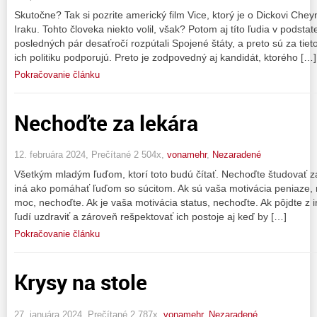
Skutočne? Tak si pozrite americký film Vice, ktorý je o Dickovi Chey
Iraku. Tohto človeka niekto volil, však? Potom aj títo ľudia v podstat
posledných pár desaťročí rozpútali Spojené štáty, a preto sú za tieto
ich politiku podporujú. Preto je zodpovedný aj kandidát, ktorého […]
Pokračovanie článku
Nechoďte za lekára
12. februára 2024, Prečítané 2 504x,
vonamehr
,
Nezaradené
Všetkým mladým ľuďom, ktorí toto budú čítať. Nechoďte študovať za 
iná ako pomáhať ľuďom so súcitom. Ak sú vaša motivácia peniaze, 
moc, nechoďte. Ak je vaša motivácia status, nechoďte. Ak pôjdte z 
ľudí uzdraviť a zároveň rešpektovať ich postoje aj keď by […]
Pokračovanie článku
Krysy na stole
27. januára 2024, Prečítané 2 787x,
vonamehr
,
Nezaradené