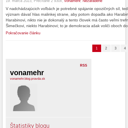
19. marca 2023, Prečítané 2 930x,
vonamehr
,
Nezaradené
V nadchádzajúcich voľbách je potrebné spájanie opozičných síl, ted
význam dávať hlas malinkej strane, aby potom dopadla ako Harabino
Harabinovi, nikto nie je dokonalý a tento človek má často veľmi tref
Šimečkovi, niekto Harabinovi; to je demokracia ašak voliči oboch do
Pokračovanie článku
1
2
3
4
RSS
vonamehr
vonamehr.blog.pravda.sk
Štatistiky blogu