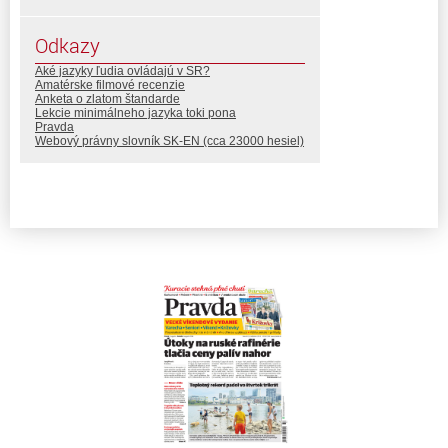
Odkazy
Aké jazyky ľudia ovládajú v SR?
Amatérske filmové recenzie
Anketa o zlatom štandarde
Lekcie minimálneho jazyka toki pona
Pravda
Webový právny slovník SK-EN (cca 23000 hesiel)