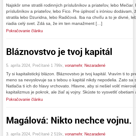
Najskôr sme stratili rodinných príslušníkov a priateľov, lebo Mečiar.
príslušníkov a priateľov, lebo Fico. Pre úplnosť s iróniou dodávam, 
stratila lebo Dzuridna, lebo Radičová. Iba na chvíľu a to je divné, lebo
riadia celý svet. Zdá sa, že im ten manažment […]
Pokračovanie článku
Bláznovstvo je tvoj kapitál
5. apríla 2024, Prečítané 1 799x,
vonamehr
,
Nezaradené
Ty si kapitalistický blázon. Bláznovstvo je tvoj kapitál. Vravím ti to 
meno sa nevyslovuje sa s tebou o kapitál nikdy nepodelia. Zato sa 
Natlačia ti ich do hlavy vrchovato. Hlavne, aby si nešiel voliť miero
kapitalizmus je pokrok, ale žiaľ aj vojny. Skúste to vysvetliť obetiam
Pokračovanie článku
Magálová: Nikto nechce vojnu.
3. apríla 2024, Prečítané 2 519x,
vonamehr
,
Nezaradené