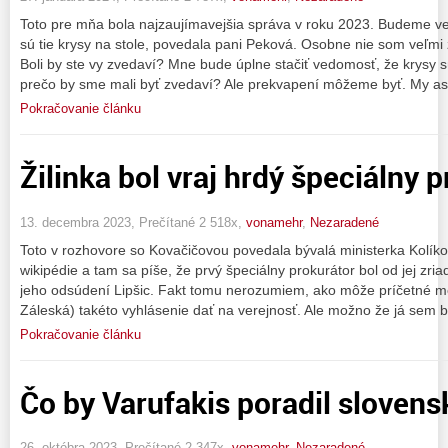
Toto pre mňa bola najzaujímavejšia správa v roku 2023. Budeme ve
sú tie krysy na stole, povedala pani Peková. Osobne nie som veľmi z
Boli by ste vy zvedaví? Mne bude úplne stačiť vedomosť, že krysy s
prečo by sme mali byť zvedaví? Ale prekvapení môžeme byť. My as
Pokračovanie článku
Žilinka bol vraj hrdý špeciálny 
13. decembra 2023, Prečítané 2 518x,
vonamehr
,
Nezaradené
Toto v rozhovore so Kovačičovou povedala bývalá ministerka Kolíko
wikipédie a tam sa píše, že prvý špeciálny prokurátor bol od jej zri
jeho odsúdení Lipšic. Fakt tomu nerozumiem, ako môže príčetné m
Záleská) takéto vyhlásenie dať na verejnosť. Ale možno že já sem b
Pokračovanie článku
Čo by Varufakis poradil slovens
26. októbra 2023, Prečítané 2 347x,
vonamehr
,
Nezaradené