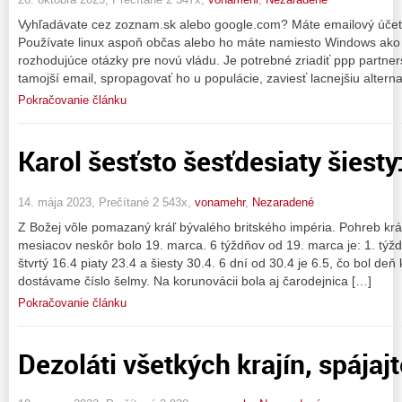
Vyhľadávate cez zoznam.sk alebo google.com? Máte emailový úče
Používate linux aspoň občas alebo ho máte namiesto Windows ako 
rozhodujúce otázky pre novú vládu. Je potrebné zriadiť ppp partner
tamojší email, spropagovať ho u populácie, zaviesť lacnejšiu alterna
Pokračovanie článku
Karol šesťsto šesťdesiaty šiest
14. mája 2023, Prečítané 2 543x,
vonamehr
,
Nezaradené
Z Božej vôle pomazaný kráľ bývalého britského impéria. Pohreb krá
mesiacov neskôr bolo 19. marca. 6 týždňov od 19. marca je: 1. týžde
štvrtý 16.4 piaty 23.4 a šiesty 30.4. 6 dní od 30.4 je 6.5, čo bol de
dostávame číslo šelmy. Na korunovácii bola aj čarodejnica […]
Pokračovanie článku
Dezoláti všetkých krajín, spájajt