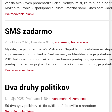
väčšia ako v tých predchádzajúcich. Nemyslím si, že to bude dlho tr
Možno to urobia v spolupráci s Rusmi, možno sami. Dnes som vide
Pokračovanie článku
SMS zadarmo
20. októbra 2025, Prečítané 918x,
vonamehr
,
Nezaradené
Myslíte, že je to nemožné? Mýlite sa. Napríklad v Bratislave existujú
si povieme v tomto článku. Sieť sa nazýva Meshtastic a je potrebné 
20€. Nebudem tu robiť reklamu žiadnemu predajcovi, spomeniem le
predajcu ľahko vygúglite. Keď vám doštička dorazí domov, je potre
Pokračovanie článku
Dva druhy politikov
6. mája 2025, Prečítané 1 484x,
vonamehr
,
Nezaradené
Sú dva typy politikov: tí, čo cvičia a tí, čo cvičia s národom.
Pokračovanie článku