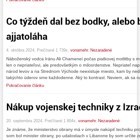
Co týždeň dal bez bodky, alebo
ajjatoláha
4. októbra 2024, Prečítané 1 739x,
vonamehr
,
Nezaradené
Náboženský vodca Iránu Ali Chameneí počas piatkovej motlitby s m
len o nepriateľovi, ale predovšetkým o milosrdenstve. Nepriateľ nap
národ levov a na Strednom Východe neexistuje miesto, kam by nedo
takýchto úderov sme každodenne. Aký to kontrast. Neviem, ak sa n
Pokračovanie článku
Nákup vojenskej techniky z Izra
20. septembra 2024, Prečítané 1 804x,
vonamehr
,
Nezaradené
Je známe, že ministerstvo obrany má v úmysle nakúpiť techniku prot
som bol minister obrany, po udalostiach v Libanone by som určite zr