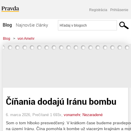
Registrácia
Prihlásenie
Blog
Najnovšie články
Najčítanejšie články
Blog
>
von Amehr
Najkomentovanejšie články
Zoznam blogov
Komerčné blogy
Číňania dodajú Iránu bombu
6. marca 2026, Prečítané 1 693x,
vonamehr
,
Nezaradené
Som o tom hlboko presvedčený. V krátkom čase budeme pravdepo
na území Iránu. Čína pomohla k bombe už viacerým krajinám a motiv