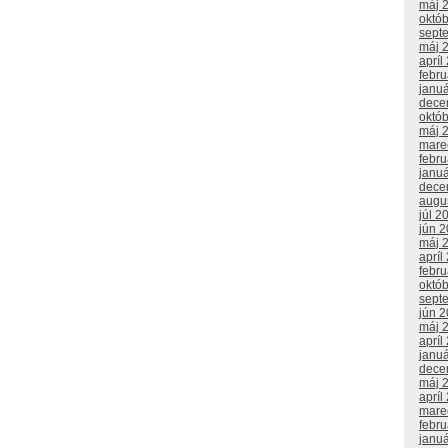
máj 
októ
sept
máj 
apríl
febr
janu
dece
októ
máj 
mare
febr
janu
dece
augu
júl 2
jún 
máj 
apríl
febr
októ
sept
jún 
máj 
apríl
janu
dece
máj 
apríl
mare
febr
janu