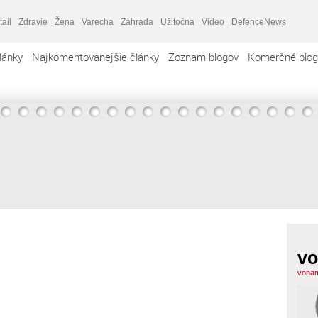
tail
Zdravie
Žena
Varecha
Záhrada
Užitočná
Video
DefenceNews
lánky
Najkomentovanejšie články
Zoznam blogov
Komerčné blog
v
vonam