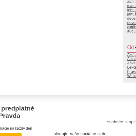
apríl
mare
febr
janu
dece
nove
októ
augu
Od
Aké j
Amaté
Anket
Lekci
Prav
Webo
 predplatné
Pravda
stiahnite si ap
ormácie na každý deň
sledujte naše sociálne siete