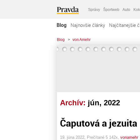
Správy
Športweb
Auto
Kok
Blog
Najnovšie články
Najčítanejšie č
Blog
>
von Amehr
Archív:
jún, 2022
Čaputová a jezuita
19. júna 2022, Prečítané 5 142x,
vonamehr