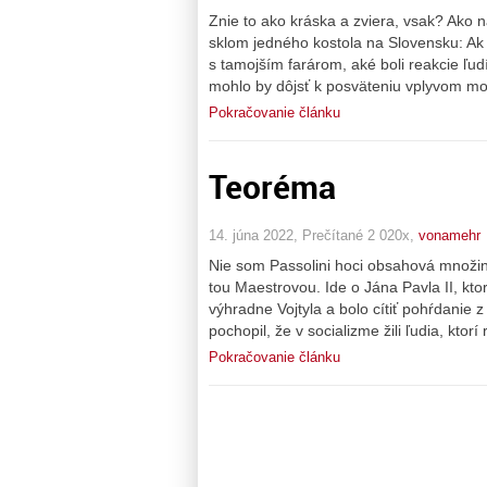
Znie to ako kráska a zviera, vsak? Ako ná
sklom jedného kostola na Slovensku: Ak 
s tamojším farárom, aké boli reakcie ľudí
mohlo by dôjsť k posväteniu vplyvom mod
Pokračovanie článku
Teoréma
14. júna 2022, Prečítané 2 020x,
vonamehr
Nie som Passolini hoci obsahová množina
tou Maestrovou. Ide o Jána Pavla II, kt
výhradne Vojtyla a bolo cítiť pohŕdanie 
pochopil, že v socializme žili ľudia, ktor
Pokračovanie článku