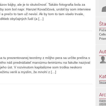
zov bájky, ale je to skutočnosť. Takáto fotografia bola za
by som bol napr. Hanzel Kovačičová, urobil by som interview
 a prečo to tam už nevisí. Ak by tom to tam viselo trvale,
litieb obyčajných ľudí (a […]
Šta
Poče
Celk
Prie
Aut
 tu prezentovanej teorémy z môjho pera sa určite prelína s
orého náš prednášateľ marxizmu-leninizmu na fakulte nazýval
z jeho úst. V rozvinutom kapitalizme som troška neskoro
í režimu verili a myslím, že mnohí z […]
Kat
Neza
Arc
mare
októ