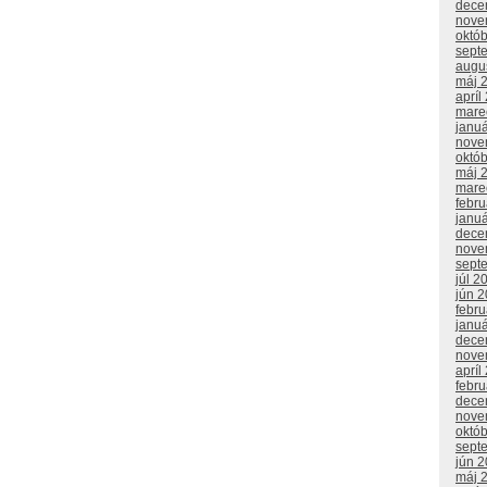
dece
nove
októ
sept
augu
máj 
apríl
mare
janu
nove
októ
máj 
mare
febr
janu
dece
nove
sept
júl 2
jún 
febr
janu
dece
nove
apríl
febr
dece
nove
októ
sept
jún 
máj 