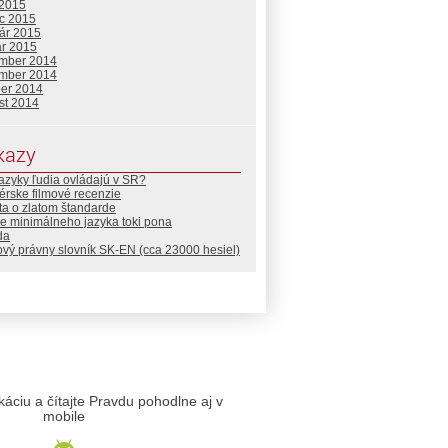
 2015
c 2015
uár 2015
ár 2015
mber 2014
mber 2014
ber 2014
st 2014
kazy
azyky ľudia ovládajú v SR?
rske filmové recenzie
a o zlatom štandarde
e minimálneho jazyka toki pona
da
vý právny slovník SK-EN (cca 23000 hesiel)
likáciu a čítajte Pravdu pohodlne aj v
mobile