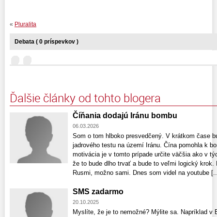
«
Pluralita
Debata ( 0 príspevkov )
Ďalšie články od tohto blogera
Číňania dodajú Iránu bombu
06.03.2026
Som o tom hlboko presvedčený. V krátkom čase 
jadrového testu na území Iránu. Čína pomohla k b
motivácia je v tomto prípade určite väčšia ako v t
že to bude dlho trvať a bude to veľmi logický krok.
Rusmi, možno sami. Dnes som videl na youtube [..
SMS zadarmo
20.10.2025
Myslíte, že je to nemožné? Mýlite sa. Napríklad v B