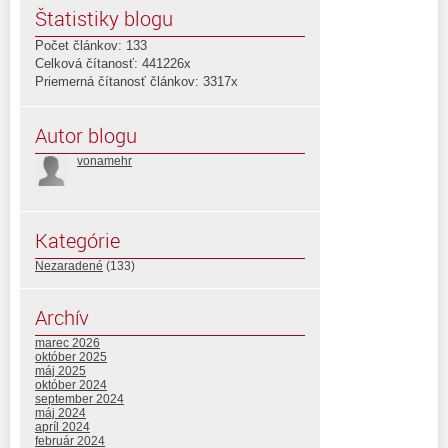
Štatistiky blogu
Počet článkov: 133
Celková čítanosť: 441226x
Priemerná čítanosť článkov: 3317x
Autor blogu
vonamehr
Kategórie
Nezaradené
(133)
Archív
marec 2026
október 2025
máj 2025
október 2024
september 2024
máj 2024
apríl 2024
február 2024