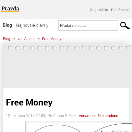
Registrácia
Prihlásenie
Blog
Najnovšie články
Najčítanejšie články
Blog
>
von Amehr
>
Free Money
Najkomentovanejšie články
Zoznam blogov
Komerčné blogy
Free Money
12. októbra 2018 12:04
, Prečítané 2 469x,
vonamehr
,
Nezaradené