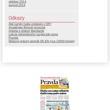
október 2014
august 2014
Odkazy
Aké jazyky ľudia ovládajú v SR?
Amatérske filmové recenzie
Anketa o zlatom štandarde
Lekcie minimálneho jazyka toki pona
Pravda
Webový právny slovník SK-EN (cca 23000 hesiel)