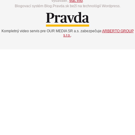
vydavateľ,
viac info
.
Blogovací systém Blog.Pravda.sk beží na technológií Wordpress.
Kompletný video servis pre OUR MEDIA SR a.s. zabezpečuje
ARBERTO GROUP
s.r.o.
.