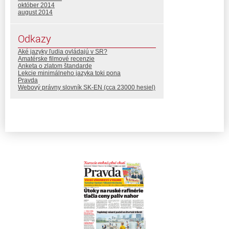
október 2014
august 2014
Odkazy
Aké jazyky ľudia ovládajú v SR?
Amatérske filmové recenzie
Anketa o zlatom štandarde
Lekcie minimálneho jazyka toki pona
Pravda
Webový právny slovník SK-EN (cca 23000 hesiel)