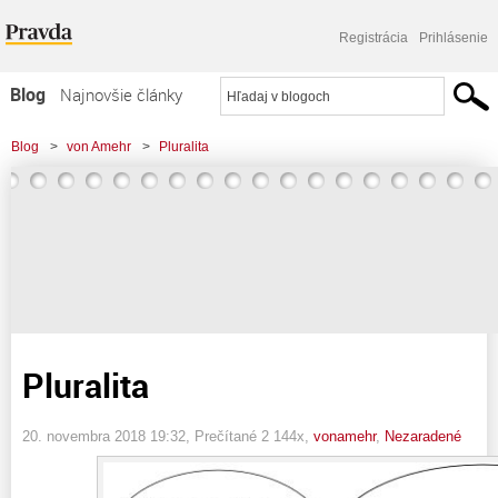
Registrácia
Prihlásenie
Blog
Najnovšie články
Najčítanejšie články
Blog
>
von Amehr
>
Pluralita
Najkomentovanejšie články
Zoznam blogov
Komerčné blogy
Pluralita
20. novembra 2018 19:32
, Prečítané 2 144x,
vonamehr
,
Nezaradené