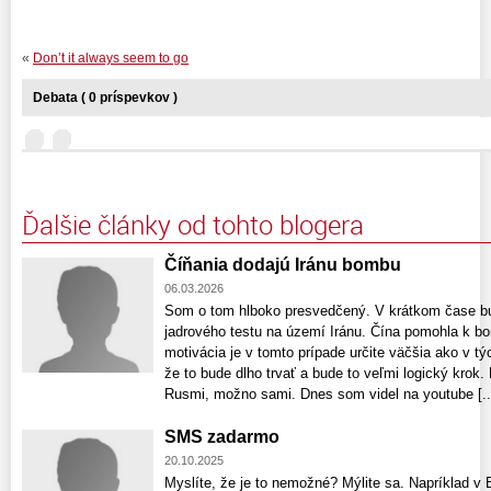
«
Don’t it always seem to go
Debata ( 0 príspevkov )
Ďalšie články od tohto blogera
Číňania dodajú Iránu bombu
06.03.2026
Som o tom hlboko presvedčený. V krátkom čase 
jadrového testu na území Iránu. Čína pomohla k b
motivácia je v tomto prípade určite väčšia ako v t
že to bude dlho trvať a bude to veľmi logický krok.
Rusmi, možno sami. Dnes som videl na youtube [..
SMS zadarmo
20.10.2025
Myslíte, že je to nemožné? Mýlite sa. Napríklad v B