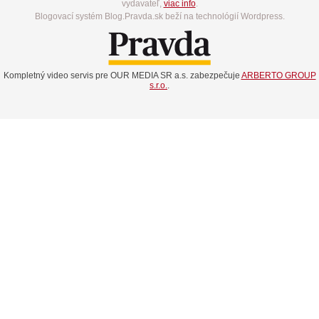
vydavateľ,
viac info
.
Blogovací systém Blog.Pravda.sk beží na technológií Wordpress.
Kompletný video servis pre OUR MEDIA SR a.s. zabezpečuje
ARBERTO GROUP
s.r.o.
.