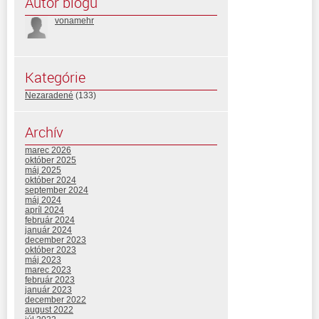
Autor blogu
vonamehr
Kategórie
Nezaradené
(133)
Archív
marec 2026
október 2025
máj 2025
október 2024
september 2024
máj 2024
apríl 2024
február 2024
január 2024
december 2023
október 2023
máj 2023
marec 2023
február 2023
január 2023
december 2022
august 2022