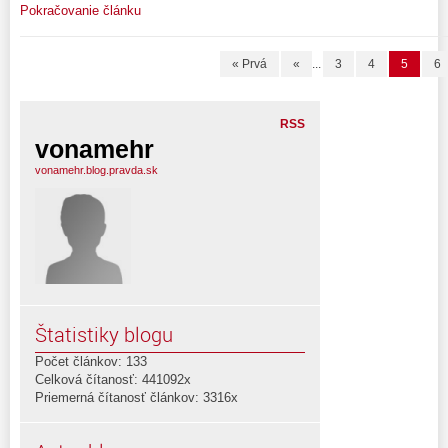
Pokračovanie článku
« Prvá
«
...
3
4
5
6
RSS
vonamehr
vonamehr.blog.pravda.sk
Štatistiky blogu
Počet článkov: 133
Celková čítanosť: 441092x
Priemerná čítanosť článkov: 3316x