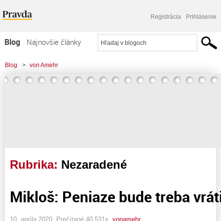
Registrácia
Prihlásenie
Blog
Najnovšie články
Najčítanejšie články
Blog
>
von Amehr
Najkomentovanejšie články
Zoznam blogov
Komerčné blogy
Rubrika:
Nezaradené
Mikloš: Peniaze bude treba vrát
10. apríla 2020, Prečítané 40 531x,
vonamehr