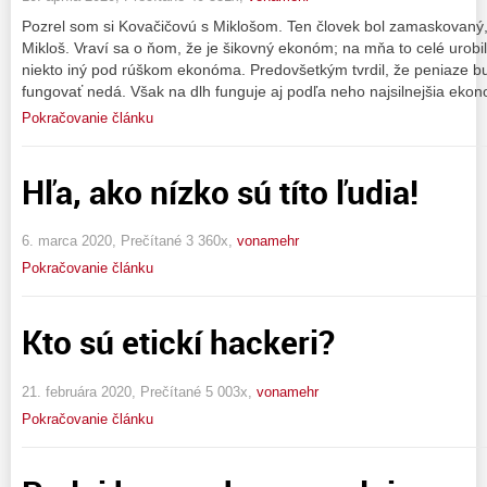
Pozrel som si Kovačičovú s Miklošom. Ten človek bol zamaskovaný,
Mikloš. Vraví sa o ňom, že je šikovný ekonóm; na mňa to celé urobi
niekto iný pod rúškom ekonóma. Predovšetkým tvrdil, že peniaze bud
fungovať nedá. Však na dlh funguje aj podľa neho najsilnejšia ekon
Pokračovanie článku
Hľa, ako nízko sú títo ľudia!
6. marca 2020, Prečítané 3 360x,
vonamehr
Pokračovanie článku
Kto sú etickí hackeri?
21. februára 2020, Prečítané 5 003x,
vonamehr
Pokračovanie článku