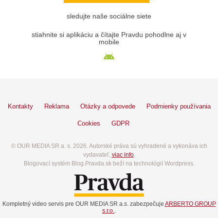
sledujte naše sociálne siete
stiahnite si aplikáciu a čítajte Pravdu pohodlne aj v
mobile
Kontakty
Reklama
Otázky a odpovede
Podmienky používania
Cookies
GDPR
© OUR MEDIA SR a. s. 2026. Autorské práva sú vyhradené a vykonáva ich
vydavateľ,
viac info
.
Blogovací systém Blog.Pravda.sk beží na technológií Wordpress.
Kompletný video servis pre OUR MEDIA SR a.s. zabezpečuje
ARBERTO GROUP
s.r.o.
.