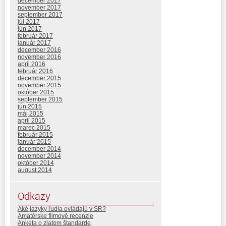
december 2017
november 2017
september 2017
júl 2017
jún 2017
február 2017
január 2017
december 2016
november 2016
apríl 2016
február 2016
december 2015
november 2015
október 2015
september 2015
jún 2015
máj 2015
apríl 2015
marec 2015
február 2015
január 2015
december 2014
november 2014
október 2014
august 2014
Odkazy
Aké jazyky ľudia ovládajú v SR?
Amatérske filmové recenzie
Anketa o zlatom štandarde