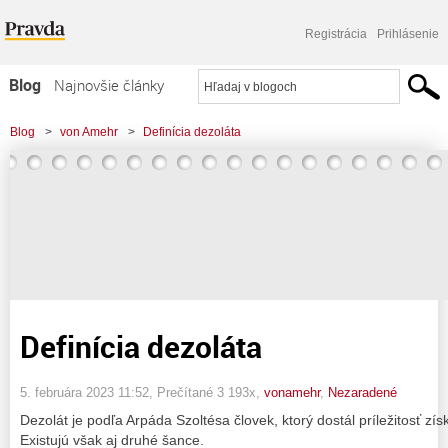
Registrácia
Prihlásenie
Blog
Najnovšie články
Najčítanejšie články
Blog
>
von Amehr
>
Definícia dezoláta
Najkomentovanejšie články
Zoznam blogov
Komerčné blogy
Definícia dezoláta
5. februára 2023 11:52
, Prečítané 3 193x,
vonamehr
,
Nezaradené
Dezolát je podľa Arpáda Szoltésa človek, ktorý dostál príležitosť získ
Existujú však aj druhé šance.