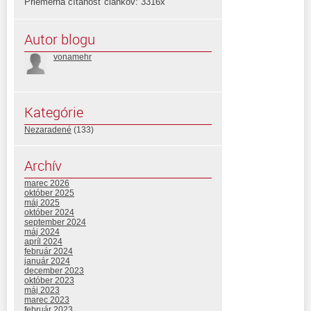
Priemerná čítanosť článkov: 3316x
Autor blogu
vonamehr
Kategórie
Nezaradené
(133)
Archív
marec 2026
október 2025
máj 2025
október 2024
september 2024
máj 2024
apríl 2024
február 2024
január 2024
december 2023
október 2023
máj 2023
marec 2023
február 2023