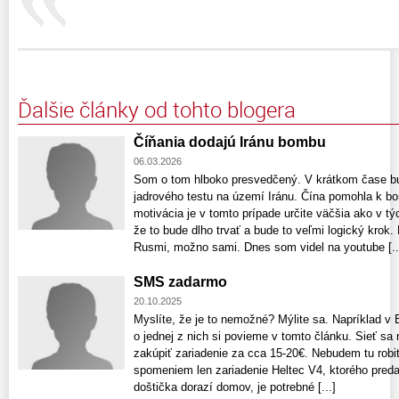
Ďalšie články od tohto blogera
Číňania dodajú Iránu bombu
06.03.2026
Som o tom hlboko presvedčený. V krátkom čase 
jadrového testu na území Iránu. Čína pomohla k b
motivácia je v tomto prípade určite väčšia ako v t
že to bude dlho trvať a bude to veľmi logický krok.
Rusmi, možno sami. Dnes som videl na youtube [..
SMS zadarmo
20.10.2025
Myslíte, že je to nemožné? Mýlite sa. Napríklad v B
o jednej z nich si povieme v tomto článku. Sieť sa
zakúpiť zariadenie za cca 15-20€. Nebudem tu robi
spomeniem len zariadenie Heltec V4, ktorého pred
doštička dorazí domov, je potrebné [...]