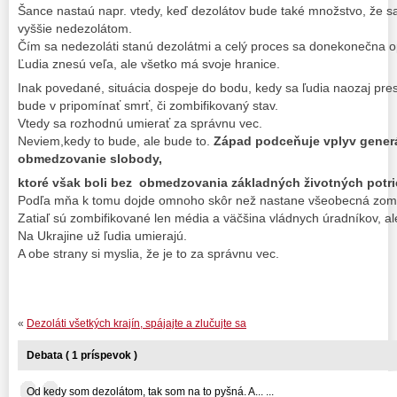
Šance nastaú napr. vtedy, keď dezolátov bude také množstvo, že s
vyššie nedezolátom.
Čím sa nedezoláti stanú dezolátmi a celý proces sa donekonečna o
Ľudia znesú veľa, ale všetko má svoje hranice.
Inak povedané, situácia dospeje do bodu, kedy sa ľudia naozaj prest
bude v pripomínať smrť, či zombifikovaný stav.
Vtedy sa rozhodnú umierať za správnu vec.
Neviem,kedy to bude, ale bude to.
Západ podceňuje vplyv generác
obmedzovanie slobody,
ktoré však boli bez obmedzovania základných životných potri
Podľa mňa k tomu dojde omnoho skôr než nastane všeobecná zombi
Zatiaľ sú zombifikované len média a väčšina vládnych úradníkov, a
Na Ukrajine už ľudia umierajú.
A obe strany si myslia, že je to za správnu vec.
«
Dezoláti všetkých krajín, spájajte a zlučujte sa
Debata ( 1 príspevok )
Od kedy som dezolátom, tak som na to pyšná. A... ...