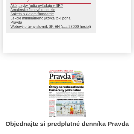
Aké jazyky ľudia ovládajú v SR?
Amatérske filmové recenzie
Anketa o zlatom štandarde
Lekcie minimálneho jazyka toki pona
Pravda
Webový právny slovník SK-EN (cca 23000 hesiel)
Objednajte si predplatné denníka Pravda